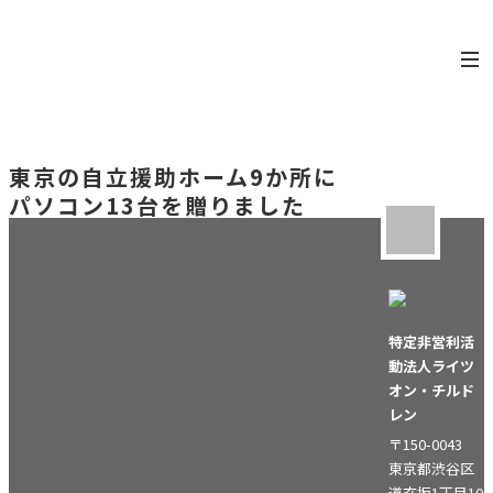
東京の自立援助ホーム9か所に
パソコン13台を贈りました
2020年6月22日
カテゴリー:
新型コロナ対応
,
新型コロナ対応 パソコン寄贈
NPO法人ライツオン・チルドレンは4月26日から5
月2日にかけて、
新型コロナウィルス対応
の一環と
特定非営利活
して、東京の自立援助ホーム9か所にパソコン13台
動法人ライツ
を贈りました。
オン・チルド
レン
自立援助ホームは、15歳以上（義務教育修了後）
〒150-0043
の子どもが入居して、職員の支えのもとで生活を
東京都渋谷区
道玄坂1丁目10