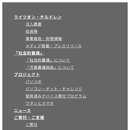
×
ライツオン・チルドレン
法人概要
役員等
事業報告・財務情報
メディア掲載・プレスリリース
「社会的養護」
「社会的養護」について
「児童養護施設」について
プロジェクト
パソつか
パソコン・ゲット・チャレンジ
使用済みデバイス寄付プログラム
ワタシとスマホ
ニュース
ご寄付・ご支援
ご寄付