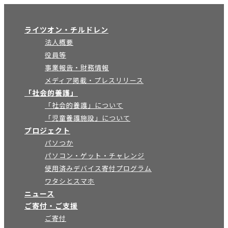
×
ライツオン・チルドレン
法人概要
役員等
事業報告・財務情報
メディア掲載・プレスリリース
「社会的養護」
「社会的養護」について
「児童養護施設」について
プロジェクト
パソつか
パソコン・ゲット・チャレンジ
使用済みデバイス寄付プログラム
ワタシとスマホ
ニュース
ご寄付・ご支援
ご寄付