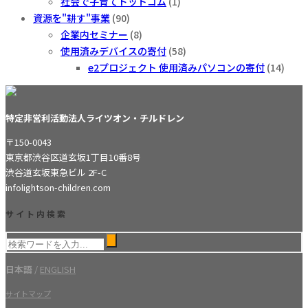
社会で子育てドットコム
(1)
資源を"耕す"事業
(90)
企業内セミナー
(8)
使用済みデバイスの寄付
(58)
e2プロジェクト 使用済みパソコンの寄付
(14)
特定非営利活動法人ライツオン・チルドレン
〒150-0043
東京都渋谷区道玄坂1丁目10番8号
渋谷道玄坂東急ビル 2F-C
info
lightson-children.com
サイト内検索
日本語
/
ENGLISH
サイトマップ