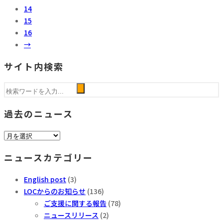
14
15
16
→
サイト内検索
過去のニュース
過
去
ニュースカテゴリー
の
ニ
English post
(3)
ュ
LOCからのお知らせ
(136)
ー
ご支援に関する報告
(78)
ス
ニュースリリース
(2)