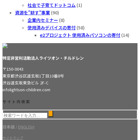
社会で子育てドットコム
(1)
資源を"耕す"事業
(90)
企業内セミナー
(8)
使用済みデバイスの寄付
(58)
e2プロジェクト 使用済みパソコンの寄付
(14)
特定非営利活動法人ライツオン・チルドレン
〒150-0043
東京都渋谷区道玄坂1丁目10番8号
渋谷道玄坂東急ビル 2F-C
info
lightson-children.com
サイト内検索
日本語
/
ENGLISH
サイトマップ