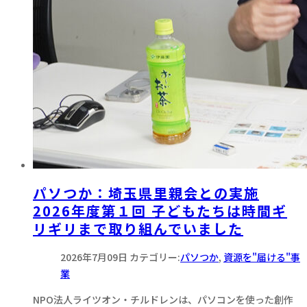
パソつか：埼玉県里親会との実施
2026年度第１回 子どもたちは時間ギ
リギリまで取り組んでいました
2026年7月09日
カテゴリー:
パソつか
,
資源を"届ける"事
業
NPO法人ライツオン・チルドレンは、パソコンを使った創作