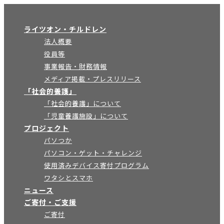
×
ライツオン・チルドレン
法人概要
役員等
事業報告・財務情報
メディア掲載・プレスリリース
「社会的養護」
「社会的養護」について
「児童養護施設」について
プロジェクト
パソつか
パソコン・ゲット・チャレンジ
使用済みデバイス寄付プログラム
ワタシとスマホ
ニュース
ご寄付・ご支援
ご寄付