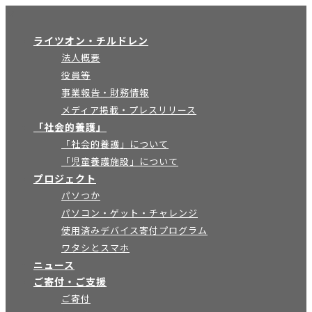
×
ライツオン・チルドレン
法人概要
役員等
事業報告・財務情報
メディア掲載・プレスリリース
「社会的養護」
「社会的養護」について
「児童養護施設」について
プロジェクト
パソつか
パソコン・ゲット・チャレンジ
使用済みデバイス寄付プログラム
ワタシとスマホ
ニュース
ご寄付・ご支援
ご寄付