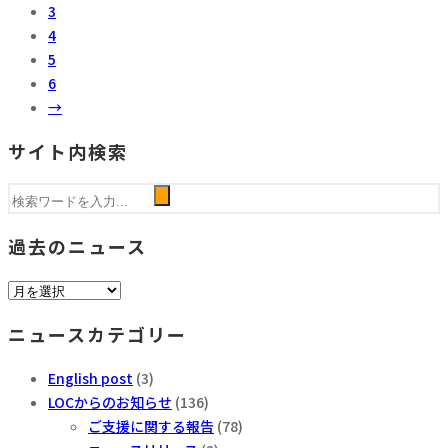
3
4
5
6
→
サイト内検索
過去のニュース
過
去
ニュースカテゴリー
の
ニ
English post
(3)
ュ
LOCからのお知らせ
(136)
ー
ご支援に関する報告
(78)
ス