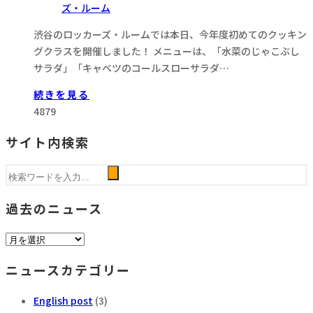
ズ・ルーム
渋谷のロッカーズ・ルームでは本日、今年度初めてのクッキン
グクラスを開催しました！ メニューは、「水菜のじゃこぶし
サラダ」「キャベツのコールスローサラダ…
続きを見る
4879
サイト内検索
過去のニュース
過
去
ニュースカテゴリー
の
ニ
English post
(3)
ュ