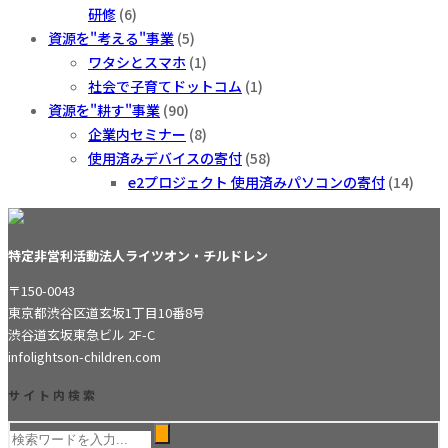
研修
(6)
資源を"考える"事業
(5)
ワタシとスマホ
(1)
社会で子育てドットコム
(1)
資源を"耕す"事業
(90)
企業内セミナー
(8)
使用済みデバイスの寄付
(58)
e2プロジェクト 使用済みパソコンの寄付
(14)
特定非営利活動法人ライツオン・チルドレン
〒150-0043
東京都渋谷区道玄坂1丁目10番8号
渋谷道玄坂東急ビル 2F-C
info
lightson-children.com
サイト内検索