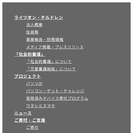
×
ライツオン・チルドレン
法人概要
役員等
事業報告・財務情報
メディア掲載・プレスリリース
「社会的養護」
「社会的養護」について
「児童養護施設」について
プロジェクト
パソつか
パソコン・ゲット・チャレンジ
使用済みデバイス寄付プログラム
ワタシとスマホ
ニュース
ご寄付・ご支援
ご寄付