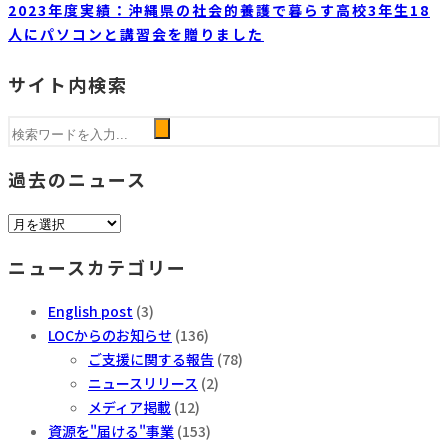
2023年度実績：沖縄県の社会的養護で暮らす高校3年生18
人にパソコンと講習会を贈りました
サイト内検索
過去のニュース
過
去
ニュースカテゴリー
の
ニ
English post
(3)
ュ
LOCからのお知らせ
(136)
ー
ご支援に関する報告
(78)
ス
ニュースリリース
(2)
メディア掲載
(12)
資源を"届ける"事業
(153)