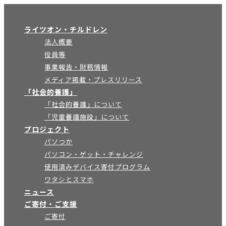
×
ライツオン・チルドレン
法人概要
役員等
事業報告・財務情報
メディア掲載・プレスリリース
「社会的養護」
「社会的養護」について
「児童養護施設」について
プロジェクト
パソつか
パソコン・ゲット・チャレンジ
使用済みデバイス寄付プログラム
ワタシとスマホ
ニュース
ご寄付・ご支援
ご寄付