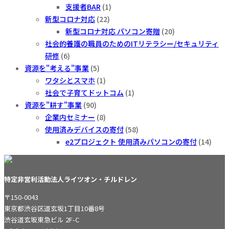
支援者BAR
(1)
新型コロナ対応
(22)
新型コロナ対応 パソコン寄贈
(20)
社会的養護の職員のためのITリテラシー/セキュリティ
研修
(6)
資源を"考える"事業
(5)
ワタシとスマホ
(1)
社会で子育てドットコム
(1)
資源を"耕す"事業
(90)
企業内セミナー
(8)
使用済みデバイスの寄付
(58)
e2プロジェクト 使用済みパソコンの寄付
(14)
特定非営利活動法人ライツオン・チルドレン
〒150-0043
東京都渋谷区道玄坂1丁目10番8号
渋谷道玄坂東急ビル 2F-C