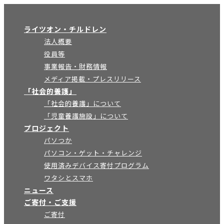
×
ライツオン・チルドレン
法人概要
役員等
事業報告・財務情報
メディア掲載・プレスリリース
「社会的養護」
「社会的養護」について
「児童養護施設」について
プロジェクト
パソつか
パソコン・ゲット・チャレンジ
使用済みデバイス寄付プログラム
ワタシとスマホ
ニュース
ご寄付・ご支援
ご寄付