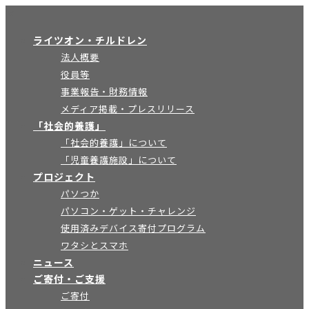
×
ライツオン・チルドレン
法人概要
役員等
事業報告・財務情報
メディア掲載・プレスリリース
「社会的養護」
「社会的養護」について
「児童養護施設」について
プロジェクト
パソつか
パソコン・ゲット・チャレンジ
使用済みデバイス寄付プログラム
ワタシとスマホ
ニュース
ご寄付・ご支援
ご寄付