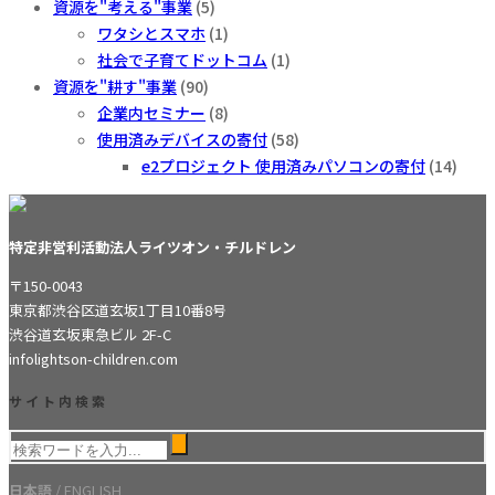
資源を"考える"事業
(5)
ワタシとスマホ
(1)
社会で子育てドットコム
(1)
資源を"耕す"事業
(90)
企業内セミナー
(8)
使用済みデバイスの寄付
(58)
e2プロジェクト 使用済みパソコンの寄付
(14)
特定非営利活動法人ライツオン・チルドレン
〒150-0043
東京都渋谷区道玄坂1丁目10番8号
渋谷道玄坂東急ビル 2F-C
info
lightson-children.com
サイト内検索
日本語
/
ENGLISH