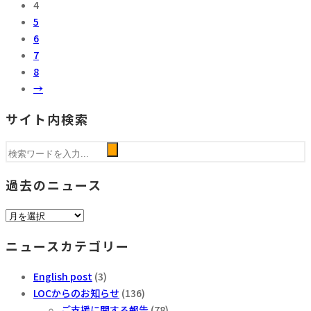
4
5
6
7
8
→
サイト内検索
過去のニュース
過
去
ニュースカテゴリー
の
ニ
English post
(3)
ュ
LOCからのお知らせ
(136)
ー
ご支援に関する報告
(78)