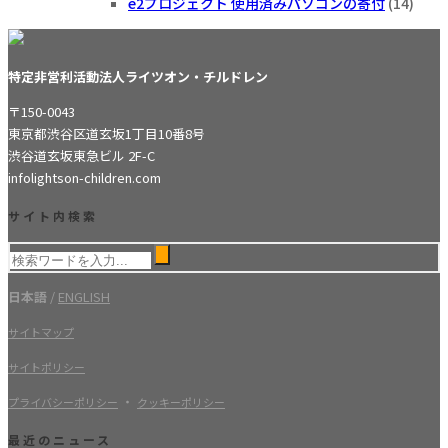
e2プロジェクト 使用済みパソコンの寄付
(14)
特定非営利活動法人ライツオン・チルドレン
〒150-0043
東京都渋谷区道玄坂1丁目10番8号
渋谷道玄坂東急ビル 2F-C
info
lightson-children.com
サイト内検索
日本語
/
ENGLISH
サイトマップ
サイトポリシー
・
プライバシーポリシー
クッキーポリシー
最近のニュース