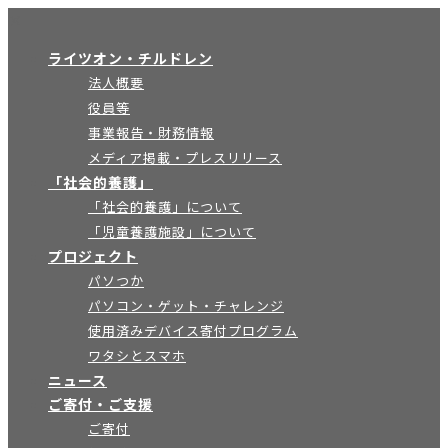
×
ライツオン・チルドレン
法人概要
役員等
事業報告・財務情報
メディア掲載・プレスリリース
「社会的養護」
「社会的養護」について
「児童養護施設」について
プロジェクト
パソつか
パソコン・ゲット・チャレンジ
使用済みデバイス寄付プログラム
ワタシとスマホ
ニュース
ご寄付・ご支援
ご寄付