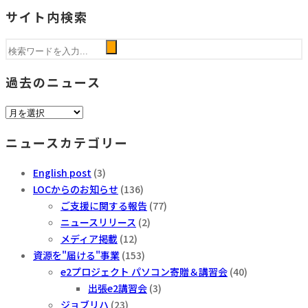
サイト内検索
過去のニュース
過
去
ニュースカテゴリー
の
ニ
English post
(3)
ュ
LOCからのお知らせ
(136)
ー
ご支援に関する報告
(77)
ス
ニュースリリース
(2)
メディア掲載
(12)
資源を"届ける"事業
(153)
e2プロジェクト パソコン寄贈＆講習会
(40)
出張e2講習会
(3)
ジョブリハ
(23)