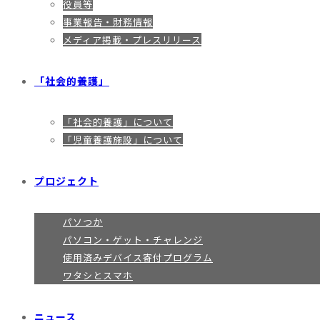
役員等
事業報告・財務情報
メディア掲載・プレスリリース
「社会的養護」
「社会的養護」について
「児童養護施設」について
プロジェクト
パソつか
パソコン・ゲット・チャレンジ
使用済みデバイス寄付プログラム
ワタシとスマホ
ニュース