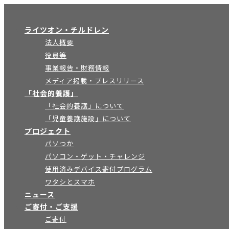
×
ライツオン・チルドレン
法人概要
役員等
事業報告・財務情報
メディア掲載・プレスリリース
「社会的養護」
「社会的養護」について
「児童養護施設」について
プロジェクト
パソつか
パソコン・ゲット・チャレンジ
使用済みデバイス寄付プログラム
ワタシとスマホ
ニュース
ご寄付・ご支援
ご寄付