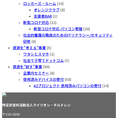
ロッカーズ・ルーム
(10)
オレンジクラブ
(8)
支援者BAR
(1)
新型コロナ対応
(22)
新型コロナ対応 パソコン寄贈
(20)
社会的養護の職員のためのITリテラシー/セキュリティ
研修
(6)
資源を"考える"事業
(5)
ワタシとスマホ
(1)
社会で子育てドットコム
(1)
資源を"耕す"事業
(90)
企業内セミナー
(8)
使用済みデバイスの寄付
(58)
e2プロジェクト 使用済みパソコンの寄付
(14)
特定非営利活動法人ライツオン・チルドレン
〒150-0043