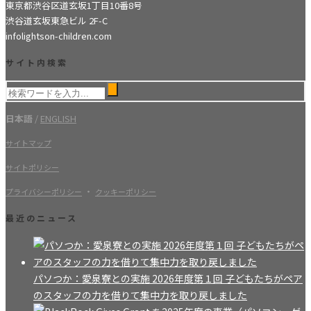
東京都渋谷区道玄坂1丁目10番8号
渋谷道玄坂東急ビル 2F-C
info
lightson-children.com
サイト内検索
日本語
/
ENGLISH
サイトマップ
サイトポリシー
・
プライバシーポリシー
クッキーポリシー
最近のニュース
パソつか：愛泉寮との実施 2026年度第１回 子どもたちがペア
のスタッフの力を借りて集中力を取り戻しました