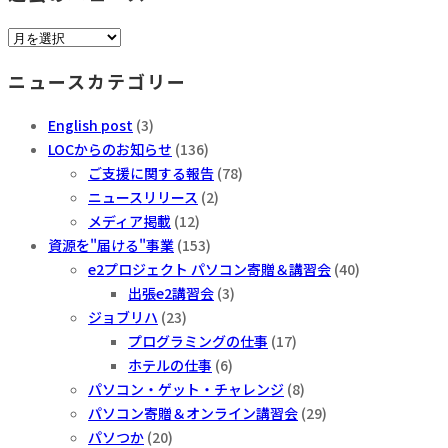
過
去
ニュースカテゴリー
の
ニ
English post
(3)
ュ
LOCからのお知らせ
(136)
ー
ご支援に関する報告
(78)
ス
ニュースリリース
(2)
メディア掲載
(12)
資源を"届ける"事業
(153)
e2プロジェクト パソコン寄贈＆講習会
(40)
出張e2講習会
(3)
ジョブリハ
(23)
プログラミングの仕事
(17)
ホテルの仕事
(6)
パソコン・ゲット・チャレンジ
(8)
パソコン寄贈＆オンライン講習会
(29)
パソつか
(20)