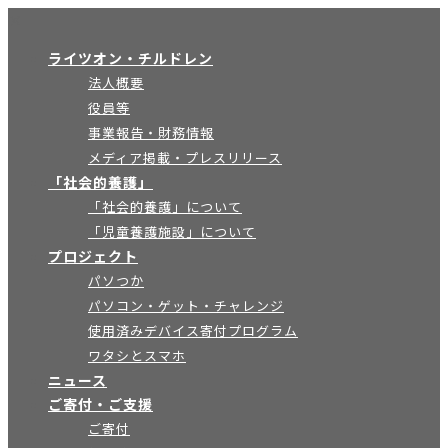
×
ライツオン・チルドレン
法人概要
役員等
事業報告・財務情報
メディア掲載・プレスリリース
「社会的養護」
「社会的養護」について
「児童養護施設」について
プロジェクト
パソつか
パソコン・ゲット・チャレンジ
使用済みデバイス寄付プログラム
ワタシとスマホ
ニュース
ご寄付・ご支援
ご寄付