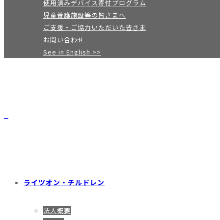
使用済みデバイス寄付プログラム
児童養護施設等の皆さまへ
ご支援・ご協力いただいた皆さま
お問い合わせ
See in English >>
ライツオン・チルドレン
法人概要