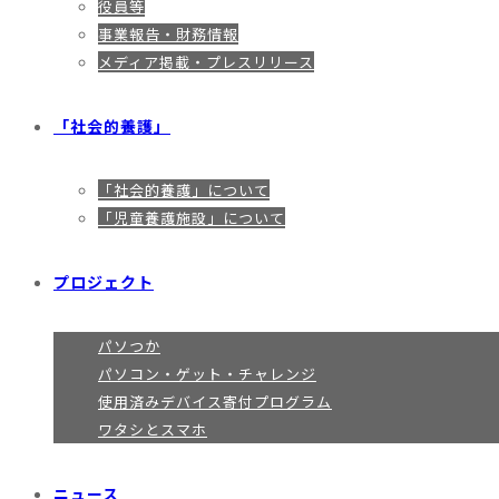
役員等
事業報告・財務情報
メディア掲載・プレスリリース
「社会的養護」
「社会的養護」について
「児童養護施設」について
プロジェクト
パソつか
パソコン・ゲット・チャレンジ
使用済みデバイス寄付プログラム
ワタシとスマホ
ニュース