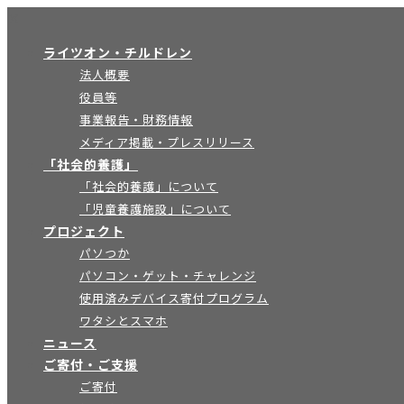
×
ライツオン・チルドレン
法人概要
役員等
事業報告・財務情報
メディア掲載・プレスリリース
「社会的養護」
「社会的養護」について
「児童養護施設」について
プロジェクト
パソつか
パソコン・ゲット・チャレンジ
使用済みデバイス寄付プログラム
ワタシとスマホ
ニュース
ご寄付・ご支援
ご寄付