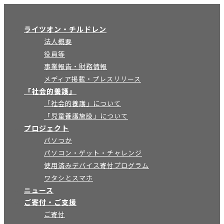
×
ライツオン・チルドレン
法人概要
役員等
事業報告・財務情報
メディア掲載・プレスリリース
「社会的養護」
「社会的養護」について
「児童養護施設」について
プロジェクト
パソつか
パソコン・ゲット・チャレンジ
使用済みデバイス寄付プログラム
ワタシとスマホ
ニュース
ご寄付・ご支援
ご寄付