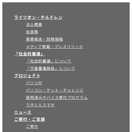
×
ライツオン・チルドレン
法人概要
役員等
事業報告・財務情報
メディア掲載・プレスリリース
「社会的養護」
「社会的養護」について
「児童養護施設」について
プロジェクト
パソつか
パソコン・ゲット・チャレンジ
使用済みデバイス寄付プログラム
ワタシとスマホ
ニュース
ご寄付・ご支援
ご寄付