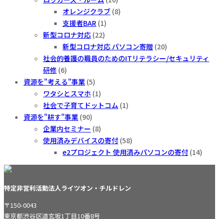
オレンジクラブ
(8)
支援者BAR
(1)
新型コロナ対応
(22)
新型コロナ対応 パソコン寄贈
(20)
社会的養護の職員のためのITリテラシー/セキュリティ
研修
(6)
資源を"考える"事業
(5)
ワタシとスマホ
(1)
社会で子育てドットコム
(1)
資源を"耕す"事業
(90)
企業内セミナー
(8)
使用済みデバイスの寄付
(58)
e2プロジェクト 使用済みパソコンの寄付
(14)
特定非営利活動法人ライツオン・チルドレン
〒150-0043
東京都渋谷区道玄坂1丁目10番8号