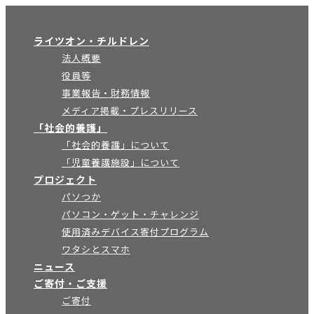
×
ライツオン・チルドレン
法人概要
役員等
事業報告・財務情報
メディア掲載・プレスリリース
「社会的養護」
「社会的養護」について
「児童養護施設」について
プロジェクト
パソつか
パソコン・ゲット・チャレンジ
使用済みデバイス寄付プログラム
ワタシとスマホ
ニュース
ご寄付・ご支援
ご寄付