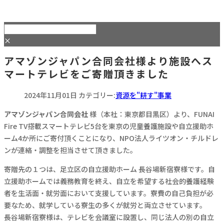
×
アマゾンジャパン合同会社様より施設へス
マートテレビをご寄贈頂きました
2024年11月01日
カテゴリー:
資源を"耕す"事業
アマゾンジャパン合同会社
様（本社：東京都目黒区）より、FUNAI
Fire TV搭載スマートテレビ5台を東京の児童養護施設や自立援助ホ
ーム4か所にご寄付頂くことになり、NPO法人ライツオン・チルドレ
ンが連絡・調整を担当させて頂きました。
寄贈先の１つは、足立区の自立援助ホーム 長谷場新宿寮様です。自
立援助ホームでは義務教育を終え、自立を希望する社会的養護経験
者を生活面・就労面において支援しています。寮費の自己負担が必
要なため、就学している寮生の多くが就労と両立させています。
長谷場新宿寮様は、テレビを会議室に設置し、同じ法人の別の自立