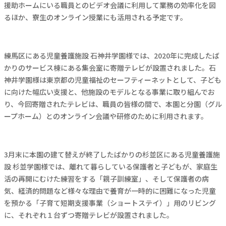
援助ホームにいる職員とのビデオ会議に利用して業務の効率化を図
るほか、寮生のオンライン授業にも活用される予定です。
練馬区にある児童養護施設 石神井学園様では、2020年に完成したば
かりのサービス棟にある集会室に寄贈テレビが設置されました。石
神井学園様は東京都の児童福祉のセーフティーネットとして、子ども
に向けた幅広い支援と、他施設のモデルとなる事業に取り組んでお
り、今回寄贈されたテレビは、職員の皆様の間で、本園と分園（グル
ープホーム）とのオンライン会議や研修のために利用されます。
3月末に本園の建て替えが終了したばかりの杉並区にある児童養護施
設 杉並学園様では、離れて暮らしている保護者と子どもが、家庭生
活の再開にむけた練習をする「親子訓練室」、そして保護者の病
気、経済的問題など様々な理由で養育が一時的に困難になった児童
を預かる「子育て短期支援事業（ショートステイ）」用のリビング
に、それぞれ１台ずつ寄贈テレビが設置されました。