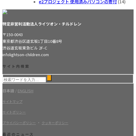
e2プロジェクト 使用済みパソコンの寄付
(14)
特定非営利活動法人ライツオン・チルドレン
〒150-0043
東京都渋谷区道玄坂1丁目10番8号
渋谷道玄坂東急ビル 2F-C
info
lightson-children.com
サイト内検索
日本語
/
ENGLISH
サイトマップ
サイトポリシー
・
プライバシーポリシー
クッキーポリシー
最近のニュース