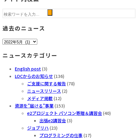
過去のニュース
過
去
ニュースカテゴリー
の
ニ
English post
(3)
ュ
LOCからのお知らせ
(136)
ー
ご支援に関する報告
(78)
ス
ニュースリリース
(2)
メディア掲載
(12)
資源を"届ける"事業
(153)
e2プロジェクト パソコン寄贈＆講習会
(40)
出張e2講習会
(3)
ジョブリハ
(23)
プログラミングの仕事
(17)