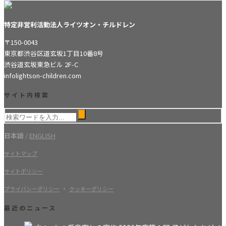
特定非営利活動法人ライツオン・チルドレン
〒150-0043
東京都渋谷区道玄坂1丁目10番8号
渋谷道玄坂東急ビル 2F-C
info
lightson-children.com
サイト内検索
日本語
/
ENGLISH
サイトマップ
サイトポリシー
・
プライバシーポリシー
クッキーポリシー
最近のニュース