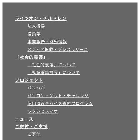
×
ライツオン・チルドレン
法人概要
役員等
事業報告・財務情報
メディア掲載・プレスリリース
「社会的養護」
「社会的養護」について
「児童養護施設」について
プロジェクト
パソつか
パソコン・ゲット・チャレンジ
使用済みデバイス寄付プログラム
ワタシとスマホ
ニュース
ご寄付・ご支援
ご寄付