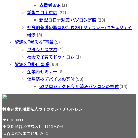
支援者BAR
(1)
新型コロナ対応
(22)
新型コロナ対応 パソコン寄贈
(20)
社会的養護の職員のためのITリテラシー/セキュリティ
研修
(6)
資源を"考える"事業
(5)
ワタシとスマホ
(1)
社会で子育てドットコム
(1)
資源を"耕す"事業
(90)
企業内セミナー
(8)
使用済みデバイスの寄付
(58)
e2プロジェクト 使用済みパソコンの寄付
(14)
特定非営利活動法人ライツオン・チルドレン
〒150-0043
東京都渋谷区道玄坂1丁目10番8号
渋谷道玄坂東急ビル 2F-C