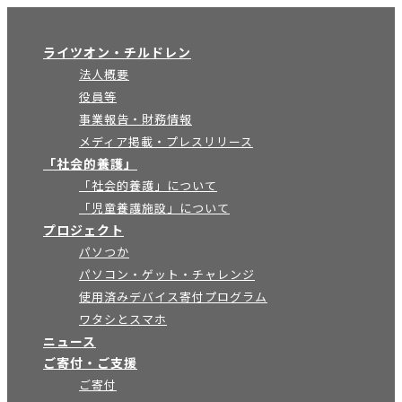
×
ライツオン・チルドレン
法人概要
役員等
事業報告・財務情報
メディア掲載・プレスリリース
「社会的養護」
「社会的養護」について
「児童養護施設」について
プロジェクト
パソつか
パソコン・ゲット・チャレンジ
使用済みデバイス寄付プログラム
ワタシとスマホ
ニュース
ご寄付・ご支援
ご寄付