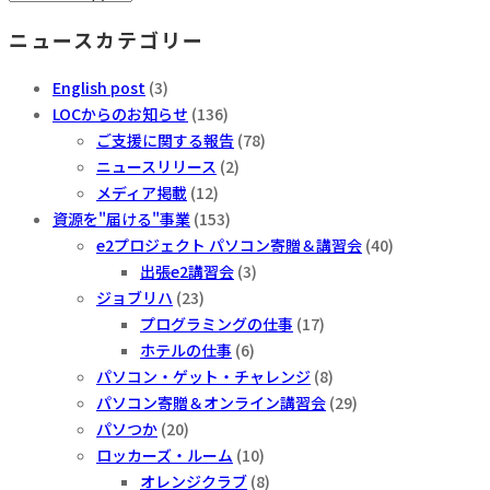
去
ニュースカテゴリー
の
ニ
English post
(3)
ュ
LOCからのお知らせ
(136)
ー
ご支援に関する報告
(78)
ス
ニュースリリース
(2)
メディア掲載
(12)
資源を"届ける"事業
(153)
e2プロジェクト パソコン寄贈＆講習会
(40)
出張e2講習会
(3)
ジョブリハ
(23)
プログラミングの仕事
(17)
ホテルの仕事
(6)
パソコン・ゲット・チャレンジ
(8)
パソコン寄贈＆オンライン講習会
(29)
パソつか
(20)
ロッカーズ・ルーム
(10)
オレンジクラブ
(8)