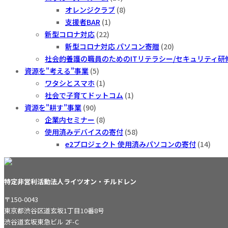
オレンジクラブ
(8)
支援者BAR
(1)
新型コロナ対応
(22)
新型コロナ対応 パソコン寄贈
(20)
社会的養護の職員のためのITリテラシー/セキュリティ研
資源を"考える"事業
(5)
ワタシとスマホ
(1)
社会で子育てドットコム
(1)
資源を"耕す"事業
(90)
企業内セミナー
(8)
使用済みデバイスの寄付
(58)
e2プロジェクト 使用済みパソコンの寄付
(14)
特定非営利活動法人ライツオン・チルドレン
〒150-0043
東京都渋谷区道玄坂1丁目10番8号
渋谷道玄坂東急ビル 2F-C