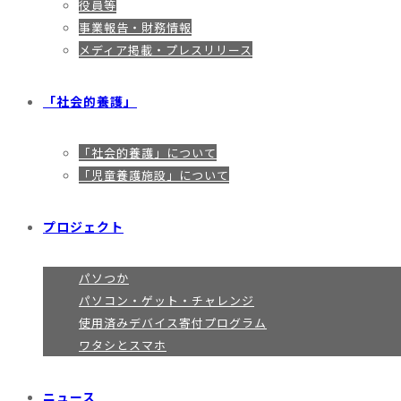
役員等
事業報告・財務情報
メディア掲載・プレスリリース
「社会的養護」
「社会的養護」について
「児童養護施設」について
プロジェクト
パソつか
パソコン・ゲット・チャレンジ
使用済みデバイス寄付プログラム
ワタシとスマホ
ニュース