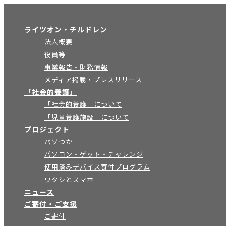
×
ライツオン・チルドレン
法人概要
役員等
事業報告・財務情報
メディア掲載・プレスリリース
「社会的養護」
「社会的養護」について
「児童養護施設」について
プロジェクト
パソつか
パソコン・ゲット・チャレンジ
使用済みデバイス寄付プログラム
ワタシとスマホ
ニュース
ご寄付・ご支援
ご寄付