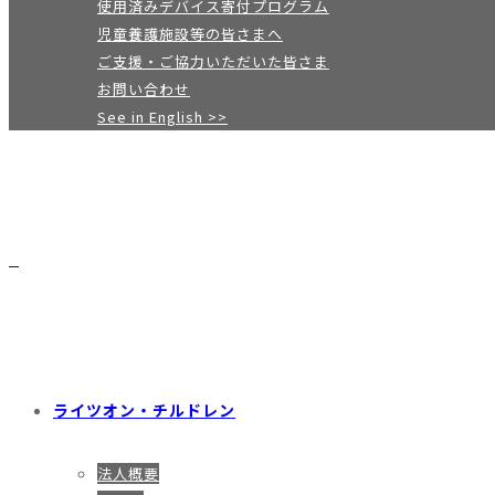
使用済みデバイス寄付プログラム
児童養護施設等の皆さまへ
ご支援・ご協力いただいた皆さま
お問い合わせ
See in English >>
ライツオン・チルドレン
法人概要