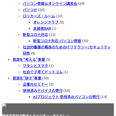
パソコン寄贈＆オンライン講習会
(29)
パソつか
(20)
ロッカーズ・ルーム
(10)
オレンジクラブ
(8)
支援者BAR
(1)
新型コロナ対応
(22)
新型コロナ対応 パソコン寄贈
(20)
社会的養護の職員のためのITリテラシー/セキュリティ
研修
(6)
資源を"考える"事業
(5)
ワタシとスマホ
(1)
社会で子育てドットコム
(1)
資源を"耕す"事業
(90)
企業内セミナー
(8)
使用済みデバイスの寄付
(58)
e2プロジェクト 使用済みパソコンの寄付
(14)
特定非営利活動法人ライツオン・チルドレン