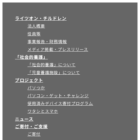
×
ライツオン・チルドレン
法人概要
役員等
事業報告・財務情報
メディア掲載・プレスリリース
「社会的養護」
「社会的養護」について
「児童養護施設」について
プロジェクト
パソつか
パソコン・ゲット・チャレンジ
使用済みデバイス寄付プログラム
ワタシとスマホ
ニュース
ご寄付・ご支援
ご寄付