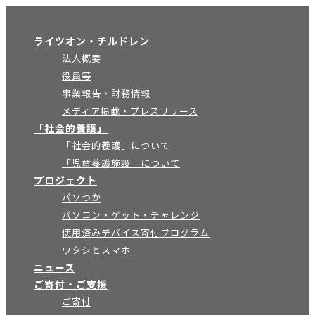
×
ライツオン・チルドレン
法人概要
役員等
事業報告・財務情報
メディア掲載・プレスリリース
「社会的養護」
「社会的養護」について
「児童養護施設」について
プロジェクト
パソつか
パソコン・ゲット・チャレンジ
使用済みデバイス寄付プログラム
ワタシとスマホ
ニュース
ご寄付・ご支援
ご寄付