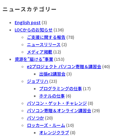
去
ニュースカテゴリー
の
ニ
English post
(3)
ュ
LOCからのお知らせ
(136)
ー
ご支援に関する報告
(78)
ス
ニュースリリース
(2)
メディア掲載
(12)
資源を"届ける"事業
(153)
e2プロジェクト パソコン寄贈＆講習会
(40)
出張e2講習会
(3)
ジョブリハ
(23)
プログラミングの仕事
(17)
ホテルの仕事
(6)
パソコン・ゲット・チャレンジ
(8)
パソコン寄贈＆オンライン講習会
(29)
パソつか
(20)
ロッカーズ・ルーム
(10)
オレンジクラブ
(8)