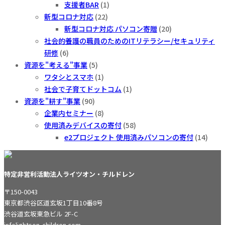
支援者BAR
(1)
新型コロナ対応
(22)
新型コロナ対応 パソコン寄贈
(20)
社会的養護の職員のためのITリテラシー/セキュリティ
研修
(6)
資源を"考える"事業
(5)
ワタシとスマホ
(1)
社会で子育てドットコム
(1)
資源を"耕す"事業
(90)
企業内セミナー
(8)
使用済みデバイスの寄付
(58)
e2プロジェクト 使用済みパソコンの寄付
(14)
特定非営利活動法人ライツオン・チルドレン
〒150-0043
東京都渋谷区道玄坂1丁目10番8号
渋谷道玄坂東急ビル 2F-C
info
lightson-children.com