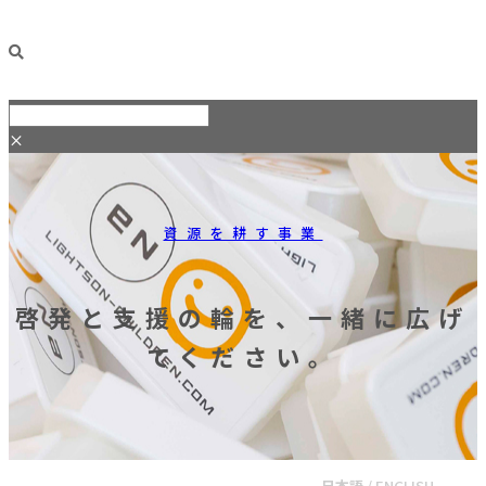
×
資源を耕す事業
啓発と支援の輪を、一緒に広げ
てください。
日本語
/
ENGLISH