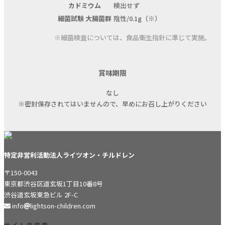
カドミウム
検出せず
細菌試験 大腸菌群
陰性/0.1g（※）
※細菌検査については、食品衛生指針に準じて実施。
賞味期限
なし
※密封保存されてはいませんので、早めにお召し上がりください
特定非営利活動法人ライツオン・チルドレン
〒150-0043
東京都渋谷区道玄坂1丁目10番8号
渋谷道玄坂東急ビル 2F-C
info
lightson-children.com
サイト内検索