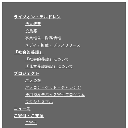
×
ライツオン・チルドレン
法人概要
役員等
事業報告・財務情報
メディア掲載・プレスリリース
「社会的養護」
「社会的養護」について
「児童養護施設」について
プロジェクト
パソつか
パソコン・ゲット・チャレンジ
使用済みデバイス寄付プログラム
ワタシとスマホ
ニュース
ご寄付・ご支援
ご寄付